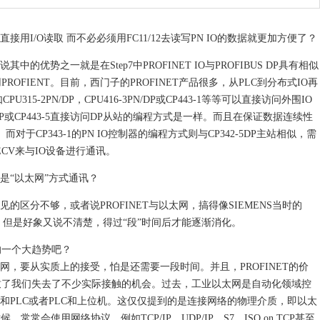
接用I/O读取 而不必必须用FC11/12去读写PN IO的数据就更加方便了？
其中的优势之一就是在Step7中PROFINET IO与PROFIBUS DP具有相似
OFIENT。目前，西门子的PROFINET产品很多，从PLC到分布式IO再
15-2PN/DP，CPU416-3PN/DP或CP443-1等等可以直接访问外围IO
16-2DP或CP443-5直接访问DP从站的编程方式是一样。而且在保证数据连续性
5。而对于CP343-1的PN IO控制器的编程方式则与CP342-5DP主站相似，需
O_RECV来与IO设备进行通讯。
都是“以太网”方式通讯？
区分不够，或者说PROFINET与以太网，搞得像SIEMENS当时的
系，但是好象又说不清楚，得过“段”时间后才能逐渐消化。
的一个大趋势吧？
太网，要从实质上的接受，怕是还需要一段时间。并且，PROFINET的价
致了我们失去了不少实际接触的机会。过去，工业以太网是自动化领域控
和PLC或者PLC和上位机。这仅仅提到的是连接网络的物理介质，即以太
常常会使用网络协议，例如TCP/IP，UDP/IP，S7，ISO on TCP甚至