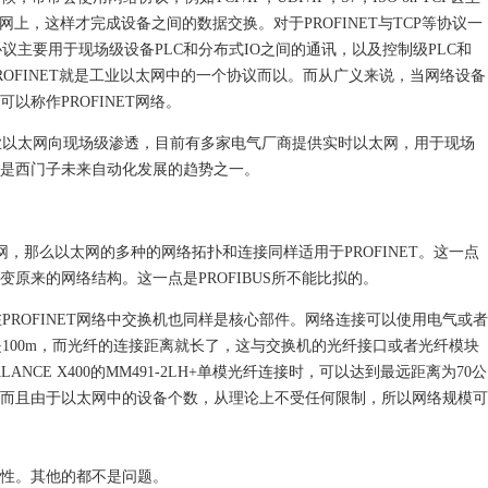
网上，这样才完成设备之间的数据交换。对于PROFINET与TCP等协议一
主要用于现场级设备PLC和分布式IO之间的通讯，以及控制级PLC和
ROFINET就是工业以太网中的一个协议而以。而从广义来说，当网络设备
可以称作PROFINET网络。
业以太网向现场级渗透，目前有多家电气厂商提供实时以太网，用于现场
T就是西门子未来自动化发展的趋势之一。
太网，那么以太网的多种的网络拓扑和连接同样适用于PROFINET。这一点
改变原来的网络结构。这一点是PROFIBUS所不能比拟的。
PROFINET网络中交换机也同样是核心部件。网络连接可以使用电气或者
100m，而光纤的连接距离就长了，这与交换机的光纤接口或者光纤模块
NCE X400的MM491-2LH+单模光纤连接时，可以达到最远距离为70公
题。而且由于以太网中的设备个数，从理论上不受任何限制，所以网络规模可
实时性。其他的都不是问题。