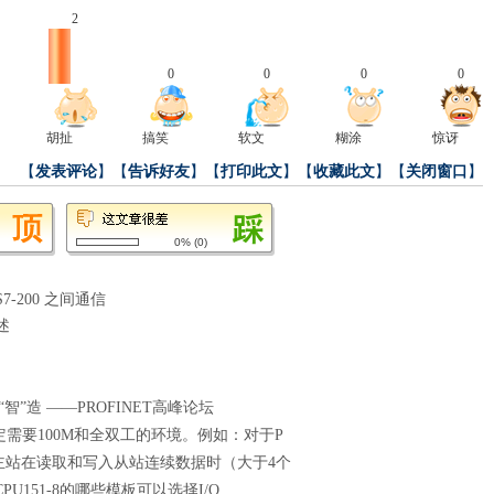
2
0
0
0
0
胡扯
搞笑
软文
糊涂
惊讶
【
发表评论
】【
告诉好友
】【
打印此文
】【
收藏此文
】【
关闭窗口
】
0%
(
0
)
 S7-200 之间通信
述
智”造 ——PROFINET高峰论坛
一定需要100M和全双工的环境。例如：对于P
中，主站在读取和写入从站连续数据时（大于4个
U151-8的哪些模板可以选择I/O