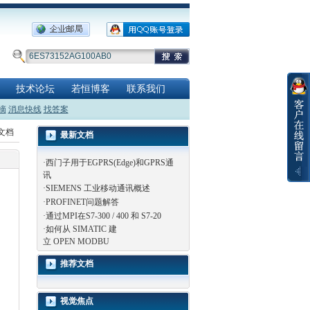
技术论坛
若恒博客
联系我们
摘
消息快线
找答案
览文档
最新文档
·
西门子用于EGPRS(Edge)和GPRS通
讯
·
SIEMENS 工业移动通讯概述
·
PROFINET问题解答
·
通过MPI在S7-300 / 400 和 S7-20
·
如何从 SIMATIC 建
立 OPEN MODBU
推荐文档
视觉焦点