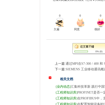
0
0
0
欠扁
同意
很好
0%
(
0
)
上一篇:
通过MPI在S7-300 / 400 和
下一篇:
SIEMENS 工业移动通讯概
相关文档
业内动态
汇集科技革新 践行中国“
·
[
]
工程师知识库
PROFINET是否
·
[
]
工程师知识库
在PROFIBUS
·
[
]
工程师知识库
在配置智能设备时CP
·
[
]