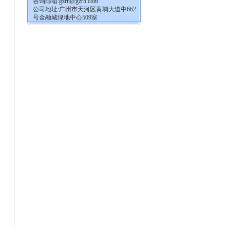
咨询邮箱:
gzrh@gzrh.com
公司地址:广州市天河区黄埔大道中662
号金融城绿地中心509室