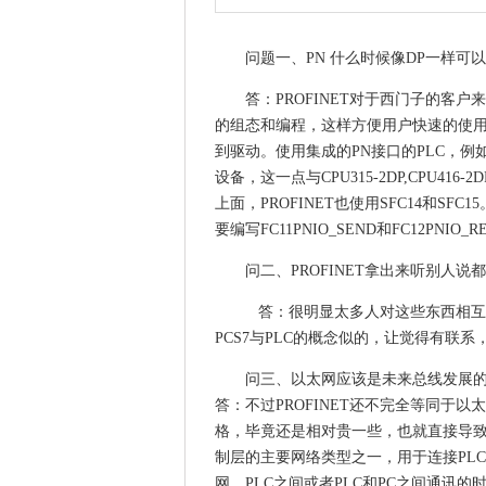
问题一、PN 什么时候像DP一样可以直
答：PROFINET对于西门子的客户来说
的组态和编程，这样方便用户快速的使用PR
到驱动。使用集成的PN接口的PLC，例如CPU3
设备，这一点与CPU315-2DP,CPU4
上面，PROFINET也使用SFC14和SFC1
要编写FC11PNIO_SEND和FC12PNI
问二、PROFINET拿出来听别人说
答：很明显太多人对这些东西相互见的
PCS7与PLC的概念似的，让觉得有联
问三、以太网应该是未来总线发展
答：不过PROFINET还不完全等同于以
格，毕竟还是相对贵一些，也就直接导
制层的主要网络类型之一，用于连接PLC
网。PLC之间或者PLC和PC之间通讯的时候，