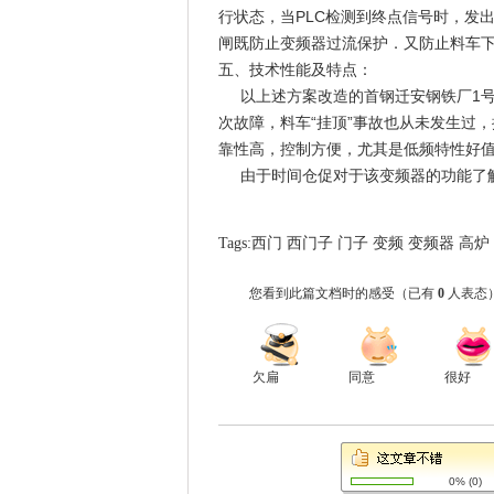
行状态，当PLC检测到终点信号时，发
闸既防止变频器过流保护．又防止料车
五、技术性能及特点：
以上述方案改造的首钢迁安钢铁厂1号、
次故障，料车“挂顶”事故也从未发生过
靠性高，控制方便，尤其是低频特性好
由于时间仓促对于该变频器的功能了解
Tags:
西门
西门子
门子
变频
变频器
高炉
您看到此篇文档时的感受
（已有
0
人表态
欠扁
同意
很好
0%
(
0
)