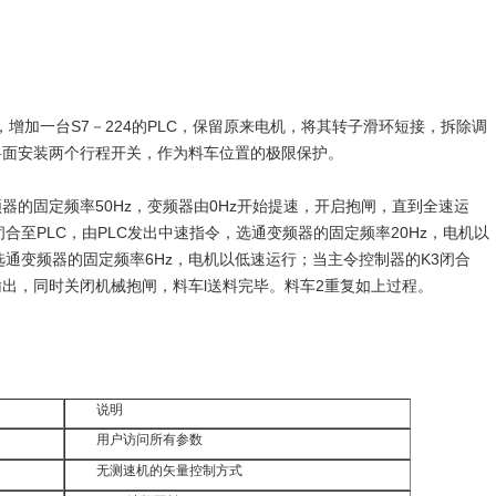
加一台S7－224的PLC，保留原来电机，将其转子滑环短接，拆除调
斜面安装两个行程开关，作为料车位置的极限保护。
的固定频率50Hz，变频器由0Hz开始提速，开启抱闸，直到全速运
合至PLC，由PLC发出中速指令，选通变频器的固定频率20Hz，电机以
选通变频器的固定频率6Hz，电机以低速运行；当主令控制器的K3闭合
出，同时关闭机械抱闸，料车l送料完毕。料车2重复如上过程。
说明
用户访问所有参数
无测速机的矢量控制方式