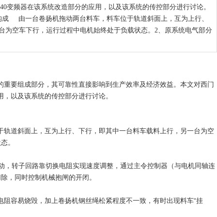
440变频器在该系统改造部分的应用，以及该系统的传控部分进行讨论。
构成 由一台卷扬机拖动两台料车，料车位于轨道斜面上，互为上行、
台为空车下行，运行过程中电机始终处于负载状态。2、原系统电气部分
重要组成部分，其可靠性直接影响到生产效率及经济效益。本文对西门
应用，以及该系统的传控部分进行讨论。
轨道斜面上，互为上行、下行，即其中一台料车载料上行，另一台为空
状态。
动，转子回路靠切换电阻实现速度调整，通过主令控制器（与电机同轴连
切除，同时控制机械抱闸的开闭。
阻容易烧毁，加上卷扬机钢丝绳松紧程度不一致，有时出现料车“挂