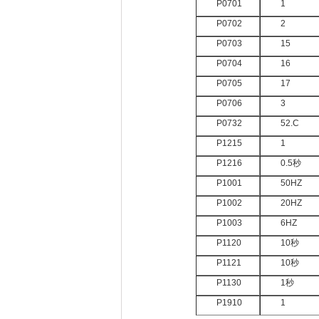
P0701
1
P0702
2
P0703
15
P0704
16
P0705
17
P0706
3
P0732
52.C
P1215
1
P1216
0.5秒
P1001
50HZ
P1002
20HZ
P1003
6HZ
P1120
10秒
P1121
10秒
P1130
1秒
P1910
1