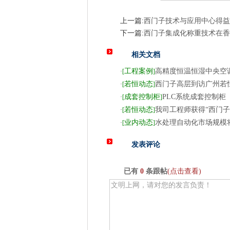
上一篇:
西门子技术与应用中心得益于
下一篇:
西门子集成化称重技术在香
相关文档
工程案例
高精度恒温恒湿中央空
·
[
]
若恒动态
西门子高层到访广州若
·
[
]
成套控制柜
PLC系统成套控制柜
·
[
]
若恒动态
我司工程师获得“西门子
·
[
]
业内动态
水处理自动化市场规模将
·
[
]
发表评论
已有
0
条跟帖
(点击查看)