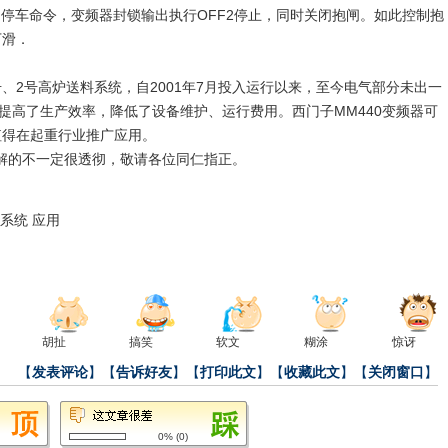
出停车命令，变频器封锁输出执行OFF2停止，同时关闭抱闸。如此控制抱
下滑．
2号高炉送料系统，自2001年7月投入运行以来，至今电气部分未出一
，提高了生产效率，降低了设备维护、运行费用。西门子MM440变频器可
值得在起重行业推广应用。
的不一定很透彻，敬请各位同仁指正。
系统
应用
）
胡扯
搞笑
软文
糊涂
惊讶
【
发表评论
】【
告诉好友
】【
打印此文
】【
收藏此文
】【
关闭窗口
】
0%
(
0
)