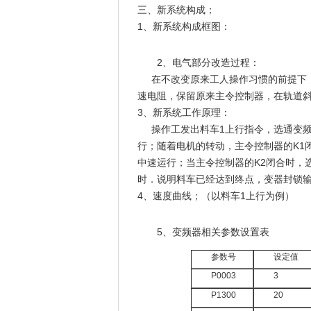
三、新系统构成；
1、新系统构成框图：
2、电气部分改造过程：
在不改变原来工人操作习惯的前提下，增
速电阻，保留原来主令控制器，在轨道
3、新系统工作原理：
操作工发出料车1上行指令，选通变频器
行；随着电机的转动，主令控制器的K1闭
中速运行；当主令控制器的K2闭合时，
时．说明料车已经达到终点，变器封锁输
4、速度曲线；（以料车1上行为例）
5、变频器相关参数设置表
参数号
设定值
P0003
3
P1300
20