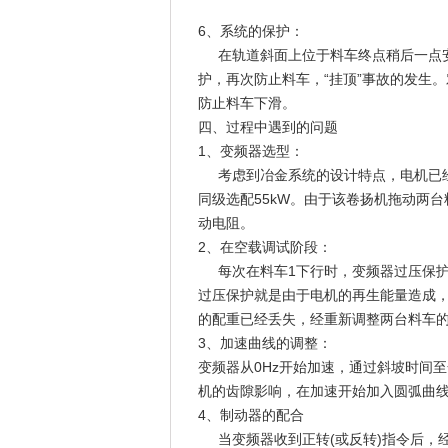
6、系统的保护：
在轨道斜面上位于料车终点稍后一点安
护，再次防止料车，“挂顶”事故的发生
防止料车下滑。
四、过程中遇到的问题
1、变频器选型：
考虑到冶金系统的设计特点，电机已经
同级选配55kW。由于该卷扬机拖动两
动电阻。
2、在空载调试阶段：
每次在料车1下行时，变频器过压保护经
过压保护就是由于电机的再生能量造成，
的配重已经丢失，经重新调整两台料车
3、加速曲线的调整：
变频器从0Hz开始加速，通过斜坡时间
机的齿隙影响，在加速开始加入圆弧曲
4、制动器的配合
当变频器收到正转(或反转)指令后，经