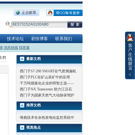
技术论坛
若恒博客
联系我们
摘
消息快线
找答案
览文档
最新文档
·
西门子S7-200 SMART在气密测漏机
·
西门子PLC在矿山采矿中的应用
·
千万吨级炼化企业的明智之选——
·
西门子NX Teamcenter 助力江汉石
·
西门子为国家天然气大动脉保驾护
推荐文档
·
堆栈技术在余热发电站监控系统中
视觉焦点