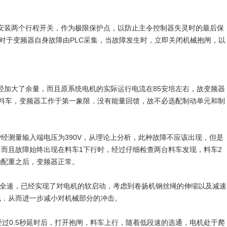
装两个行程开关，作为极限保护点，以防止主令控制器失灵时的最后保
。对于变频器自身故障由PLC采集，当故障发生时，立即关闭机械抱闸，以
加大了余量，而且原系统电机的实际运行电流在85安培左右，故变频器
台料车，变频器工作于第一象限．没有能量回馈，故不必选配制动单元和制
测量输入端电压为390V，从理论上分析，此种故障不应该出现，但是
而且故障始终出现在料车1下行时，经过仔细检查两台料车发现，料车2
的配重之后，变频器正常。
至全速，已经实现了对电机的软启动，考虑到卷扬机钢丝绳的伸缩以及减速
线．从而进一步减小对机械部分的冲击。
过0.5秒延时后，打开抱闸，料车上行，随着低段速的选通，电机处于爬