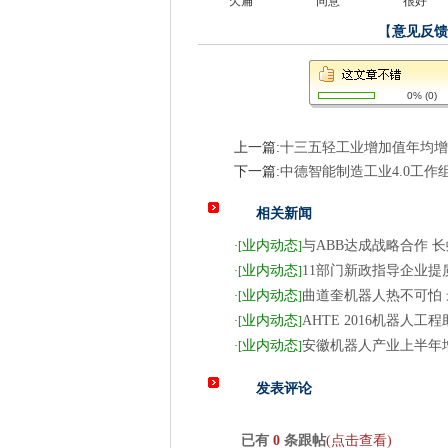
欠扁
同意
很好
【
意见反馈
0%
(
0
)
上一篇:
十三五轻工业增加值年均增长
下一篇:
中德智能制造工业4.0工作
相关新闻
业内动态
与ABB达成战略合作 
·
[
]
业内动态
11部门新政指导企业提
·
[
]
业内动态
曲道奎机器人热不可怕
·
[
]
业内动态
AHTE 2016机器人工
·
[
]
业内动态
安徽机器人产业上半年增
·
[
]
发表评论
已有
0
条跟帖
(点击查看)