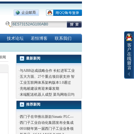
技术论坛
若恒博客
联系我们
览新闻
最新新闻
·
与ABB达成战略合作 长虹进军工业
·
五大方面、27个重点项目获支持 智
·
工业互联网体系架构版本1.0通过
·
充电桩建设将迎来爆发期
·
末端配送机器人成型 菜鸟网络日均
推荐新闻
·
西门子在华推出新款Simatic PLC—
·
西门子工业自动化集团发布全集成
·
0910财年第一届西门子工业业务领