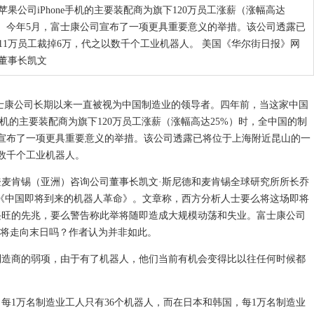
公司iPhone手机的主要装配商为旗下120万员工涨薪（涨幅高达
进。今年5月，富士康公司宣布了一项更具重要意义的举措。该公司透露已
1万员工裁掉6万，代之以数千个工业机器人。 美国《华尔街日报》网
董事长凯文
富士康公司长期以来一直被视为中国制造业的领导者。四年前，当这家中国
手机的主要装配商为旗下120万员工涨薪（涨幅高达25%）时，全中国的制
宣布了一项更具重要意义的举措。该公司透露已将位于上海附近昆山的一
以数千个工业机器人。
登麦肯锡（亚洲）咨询公司董事长凯文·斯尼德和麦肯锡全球研究所所长乔
《中国即将到来的机器人革命》。文章称，西方分析人士要么将这场即将
兴旺的先兆，要么警告称此举将随即造成大规模动荡和失业。富士康公司
”将走向末日吗？作者认为并非如此。
制造商的弱项，由于有了机器人，他们当前有机会变得比以往任何时候都
每1万名制造业工人只有36个机器人，而在日本和韩国，每1万名制造业