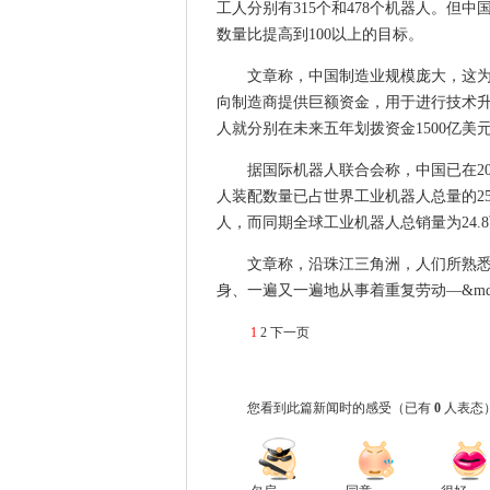
工人分别有315个和478个机器人。但
数量比提高到100以上的目标。
文章称，中国制造业规模庞大，这为
向制造商提供巨额资金，用于进行技术
人就分别在未来五年划拨资金1500亿美元
据国际机器人联合会称，中国已在20
人装配数量已占世界工业机器人总量的25
人，而同期全球工业机器人总销量为24
文章称，沿珠江三角洲，人们所熟
身、一遍又一遍地从事着重复劳动—&md
1
2
下一页
您看到此篇新闻时的感受
（已有
0
人表态