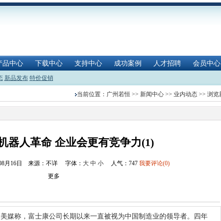
产品中心
下载中心
支持中心
成功案例
人才招聘
会员中心
态
新品发布
特价促销
当前位置：
广州若恒
>>
新闻中心
>>
业内动态
>> 浏
机器人革命 企业会更有竞争力(1)
年08月16日 来源：不详
字体：
大
中
小
人气：
747
我要评论(0)
更多
道 美媒称，富士康公司长期以来一直被视为中国制造业的领导者。四年