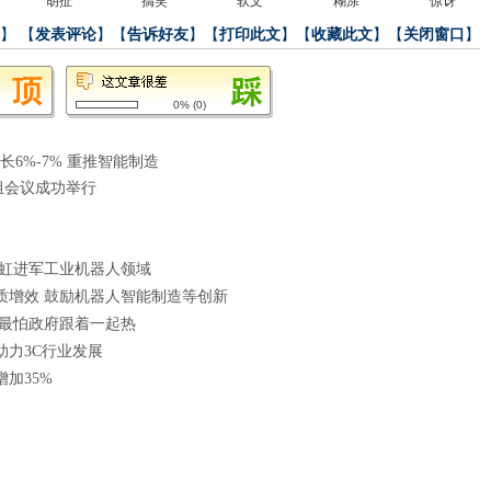
胡扯
搞笑
软文
糊涂
惊讶
】
【
发表评论
】【
告诉好友
】【
打印此文
】【
收藏此文
】【
关闭窗口
】
0%
(
0
)
6%-7% 重推智能制造
组会议成功举行
长虹进军工业机器人领域
质增效 鼓励机器人智能制造等创新
 最怕政府跟着一起热
程助力3C行业发展
加35%