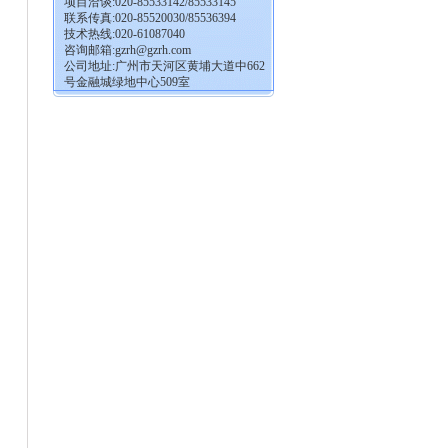
项目洽谈:020-85533142/85533145
联系传真:020-85520030/85536394
技术热线:020-61087040
咨询邮箱:
gzrh@gzrh.com
公司地址:广州市天河区黄埔大道中662
号金融城绿地中心509室