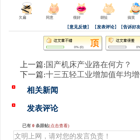
欠扁
同意
很好
胡扯
搞笑
【
意见反馈
】
【
发表评论
】【
告诉好
0%
(
0
)
0
上一篇:
国产机床产业路在何方？
下一篇:
十三五轻工业增加值年均增长
相关新闻
发表评论
已有
0
条跟帖
(点击查看)