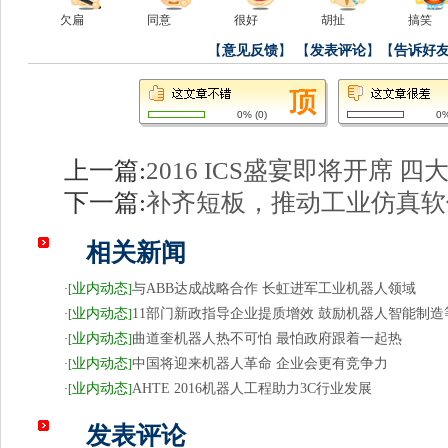
欠扁
同意
很好
胡扯
搞笑
【
意见反馈
】
【
发表评论
】【
告诉好
0%
(
0
)
0
上一篇:
2016 ICS盛宴即将开席 
下一篇:
补齐短板，推动工业仿真软
相关新闻
业内动态
与ABB达成战略合作 长虹进军工业机器人领域
·
[
]
业内动态
11部门新政指导企业提质增效 鼓励机器人智能制造
·
[
]
业内动态
曲道奎机器人热不可怕 最怕政府跟着一起热
·
[
]
业内动态
中国将迎来机器人革命 企业会更有竞争力
·
[
]
业内动态
AHTE 2016机器人工程助力3C行业发展
·
[
]
发表评论