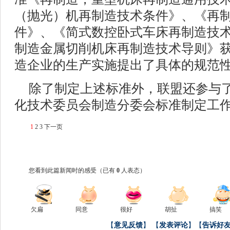
（抛光）机再制造技术条件》、《再
件》、《简式数控卧式车床再制造技
制造金属切削机床再制造技术导则》
造企业的生产实施提出了具体的规范
除了制定上述标准外，联盟还参与
化技术委员会制造分委会标准制定工
1
2
3
下一页
您看到此篇新闻时的感受
（已有
0
人表态）
欠扁
同意
很好
胡扯
搞笑
【
意见反馈
】
【
发表评论
】【
告诉好