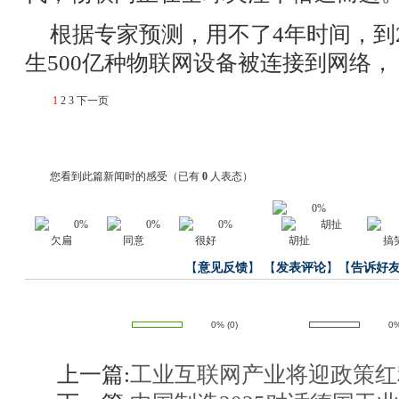
根据专家预测，用不了4年时间，到2
生500亿种物联网设备被连接到网络，
1
2
3
下一页
您看到此篇新闻时的感受
（已有
0
人表态）
欠扁
同意
很好
胡扯
搞
【
意见反馈
】
【
发表评论
】【
告诉好
0%
(
0
)
0
上一篇:
工业互联网产业将迎政策红