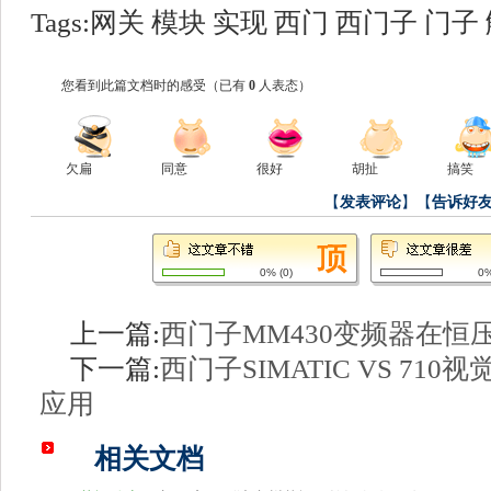
Tags:
网关
模块
实现
西门
西门子
门子
您看到此篇文档时的感受
（已有
0
人表态）
欠扁
同意
很好
胡扯
搞笑
【
发表评论
】【
告诉好
0%
(
0
)
0
上一篇:
西门子MM430变频器在恒
下一篇:
西门子SIMATIC VS 7
应用
相关文档