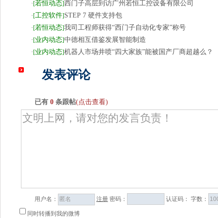
若恒动态
西门子高层到访广州若恒工控设备有限公司
·
[
]
工控软件
STEP 7 硬件支持包
·
[
]
若恒动态
我司工程师获得“西门子自动化专家”称号
·
[
]
业内动态
中德相互借鉴发展智能制造
·
[
]
业内动态
机器人市场井喷“四大家族”能被国产厂商超越么？
·
[
]
发表评论
已有
0
条跟帖
(点击查看)
用户名：
注册
密码：
认证码：
字数：
同时转播到我的微博