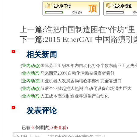
0%
(
0
)
0
上一篇:
谁把中国制造困在“作坊”里
下一篇:
2015 EtherCAT 中国
相关新闻
业内动态
国际劳工组织20年内自动化将令半数东南亚工人失
·
[
]
业内动态
马来西亚200%自动化津贴被投资者看好
·
[
]
业内动态
工业机器人发展困局核心零部件完全靠进口
·
[
]
业内动态
节后企业掀起抢人热潮 自动化设备市场潜力巨大
·
[
]
业内动态
人工成本高企制造业寻道生产自动化
·
[
]
发表评论
已有
0
条跟帖
(点击查看)