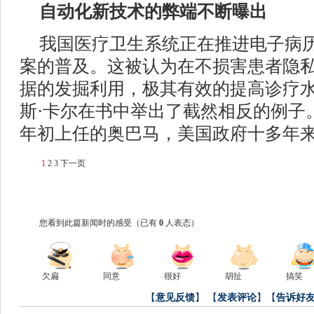
自动化新技术的弊端不断曝出
我国医疗卫生系统正在推进电子病
案的普及。这被认为在不损害患者隐
据的发掘利用，极其有效的提高诊疗
斯·卡尔在书中举出了截然相反的例子。
年初上任的奥巴马，美国政府十多年
1
2
3
下一页
您看到此篇新闻时的感受
（已有
0
人表态）
欠扁
同意
很好
胡扯
搞笑
【
意见反馈
】
【
发表评论
】【
告诉好