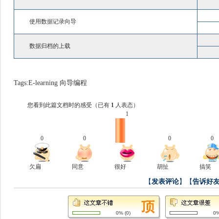
使用数据记录向导
数据归档的上载
Tags:
E-learning
向导编程
您看到此篇文档时的感受
（已有
1
人表态）
1
0
0
0
0
欠扁
同意
很好
胡扯
搞笑
【
发表评论
】【
告诉好
0%
(
0
)
0