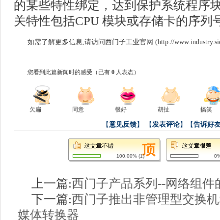
的某些特性绑定，达到保护系统程序
关特性包括CPU 模块或存储卡的序列
如需了解更多信息,请访问西门子工业官网 (
http://www.industry.s
您看到此篇新闻时的感受
（已有
0
人表态）
欠扁
同意
很好
胡扯
搞笑
【
意见反馈
】
【
发表评论
】【
告诉好
100.00%
(
1
)
0
上一篇:
西门子产品系列--网络组件
下一篇:
西门子推出非管理型交换机SCA
媒体转换器