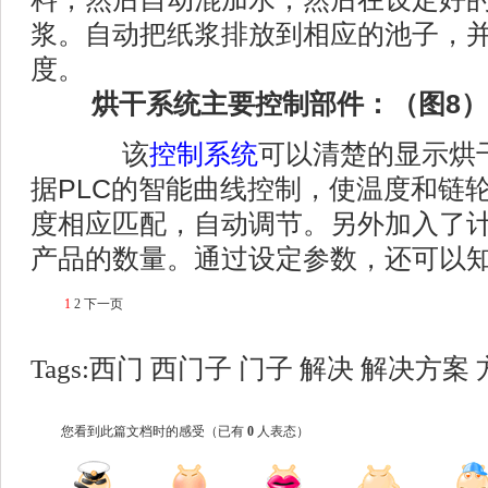
浆。自动把纸浆排放到相应的池子，
度。
烘干系统主要控制部件：（图8）
该
控制系统
可以清楚的显示烘
据PLC的智能曲线控制，使温度和链
度相应匹配，自动调节。另外加入了
产品的数量。通过设定参数，还可以
1
2
下一页
Tags:
西门
西门子
门子
解决
解决方案
您看到此篇文档时的感受
（已有
0
人表态）