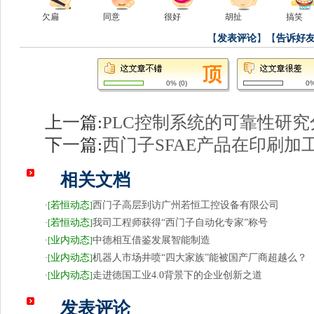
欠扁
同意
很好
胡扯
搞笑
【
发表评论
】【
告诉好
0%
(
0
)
0
上一篇:
PLC控制系统的可靠性研究
下一篇:
西门子SFAE产品在印刷加
相关文档
若恒动态
西门子高层到访广州若恒工控设备有限公司
·
[
]
若恒动态
我司工程师获得“西门子自动化专家”称号
·
[
]
业内动态
中德相互借鉴发展智能制造
·
[
]
业内动态
机器人市场井喷“四大家族”能被国产厂商超越么？
·
[
]
业内动态
走进德国工业4.0背景下的企业创新之道
·
[
]
发表评论