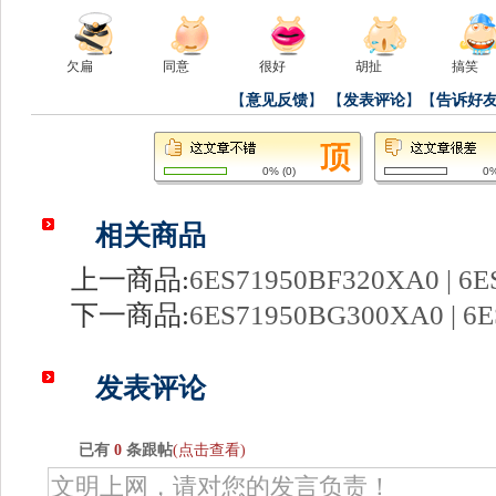
欠扁
同意
很好
胡扯
搞笑
【
意见反馈
】
【
发表评论
】【
告诉好
0%
(
0
)
0
相关商品
上一商品:
6ES71950BF320XA0 | 6E
下一商品:
6ES71950BG300XA0 | 6
发表评论
已有
0
条跟帖
(点击查看)