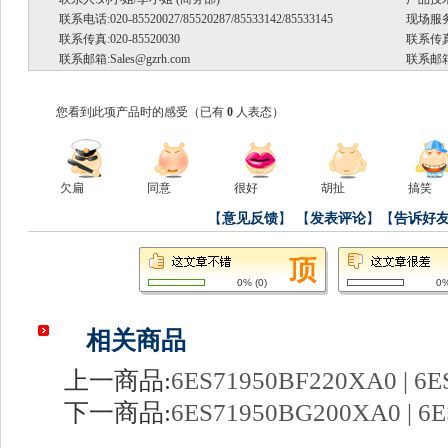
联系电话:020-85520027/85520287/85533142/85533145
现场服务.
联系传真:020-85520030
联系传真:
联系邮箱:
Sales@gzrh.com
联系邮箱
您看到此项产品时的感受
（已有
0
人表态）
欠扁
同意
很好
胡扯
搞笑
【
意见反馈
】
【
发表评论
】【
告诉好
0%
(
0
)
0
相关商品
上一商品:
6ES71950BF220XA0 | 6E
下一商品:
6ES71950BG200XA0 | 6