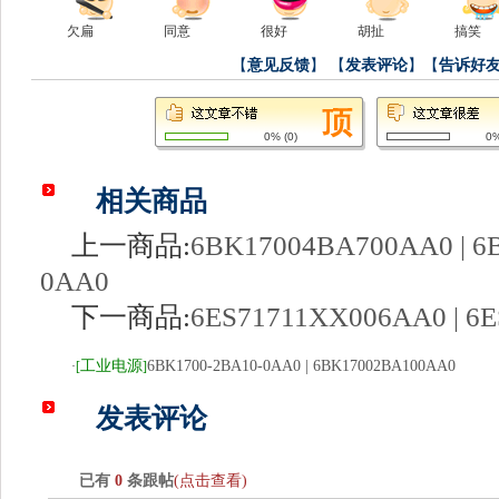
欠扁
同意
很好
胡扯
搞笑
【
意见反馈
】
【
发表评论
】【
告诉好
0%
(
0
)
0
相关商品
上一商品:
6BK17004BA700AA0 | 6
0AA0
下一商品:
6ES71711XX006AA0 | 6
工业电源
6BK1700-2BA10-0AA0 | 6BK17002BA100AA0
·
[
]
发表评论
已有
0
条跟帖
(点击查看)