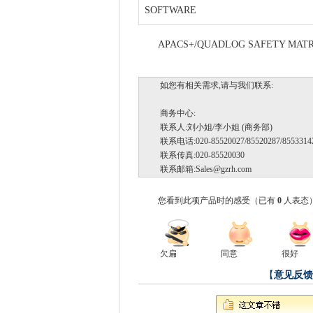
SOFTWARE
APACS+/QUADLOG SAFETY MATRIX
如您有相关需求,请与我们联系:
商务中心:
联系人:刘小姐/李小姐 (商务部)
联系电话:020-85520027/85520287/85533142
联系传真:020-85520030
联系邮箱:
Sales@gzrh.com
您看到此项产品时的感受
（已有
0
人表态
欠扁
同意
很好
【
意见反馈