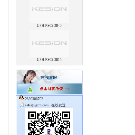
UPH:PS05-3040
UPH:PS05-3015
2880306702
sales@gzrh.com
在线发送