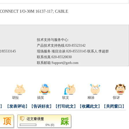
NNECT I/O-30M 16137-117; CABLE
技术支持与服务中心:
产品技术支持热线:020-85523142
/85533145
现场服务.项目洽谈:020-85533145 联系人:李超群
联系传真:020-85520030
联系邮箱:
Support@gzrh.com
）
胡扯
搞笑
软文
糊涂
惊讶
】
【
发表评论
】【
告诉好友
】【
打印此文
】【
收藏此文
】【
关闭窗口
】
0%
(
0
)