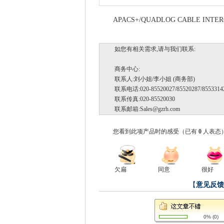
APACS+/QUADLOG CABLE INTERCO
如您有相关需求,请与我们联系:
商务中心:
联系人:刘小姐/李小姐 (商务部)
联系电话:020-85520027/85520287/85533142
联系传真:020-85520030
联系邮箱:
Sales@gzrh.com
您看到此项产品时的感受
（已有
0
人表态
欠扁
同意
很好
【
意见反馈
0%
(
0
)