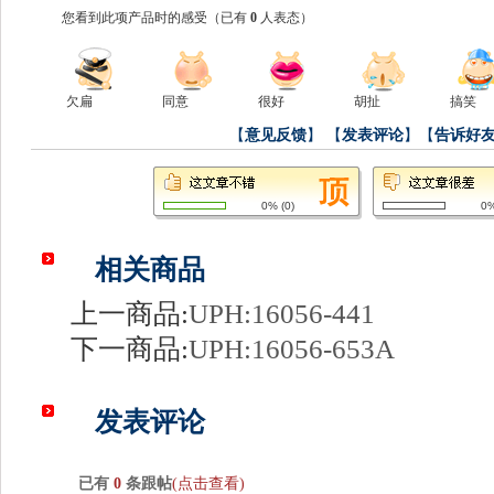
您看到此项产品时的感受
（已有
0
人表态）
欠扁
同意
很好
胡扯
搞笑
【
意见反馈
】
【
发表评论
】【
告诉好
0%
(
0
)
0
相关商品
上一商品:
UPH:16056-441
下一商品:
UPH:16056-653A
发表评论
已有
0
条跟帖
(点击查看)