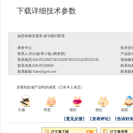
下载详细技术参数
如您有相关需求,请与我们联系:
商务中心:
技术支
联系人:刘小姐/李小姐 (商务部)
产品技术支
联系电话:020-85520027/85520287/85533142/85533145
现场服务.
联系传真:020-85520030
联系传真:
联系邮箱:
Sales@gzrh.com
联系邮箱
您看到此项产品时的感受
（已有
0
人表态）
欠扁
同意
很好
胡扯
搞笑
【
意见反馈
】
【
发表评论
】【
告诉好