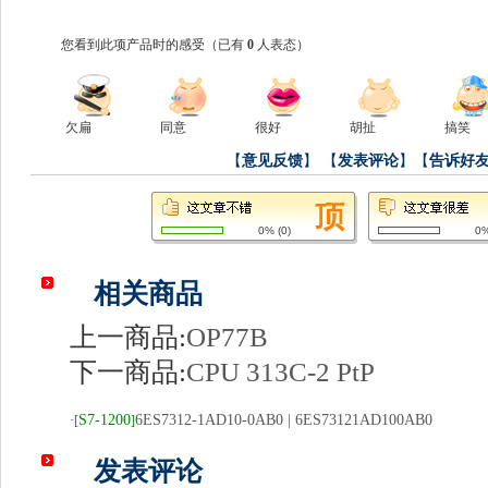
您看到此项产品时的感受
（已有
0
人表态）
欠扁
同意
很好
胡扯
搞笑
【
意见反馈
】
【
发表评论
】【
告诉好
0%
(
0
)
0
相关商品
上一商品:
OP77B
下一商品:
CPU 313C-2 PtP
S7-1200
6ES7312-1AD10-0AB0 | 6ES73121AD100AB0
·
[
]
发表评论