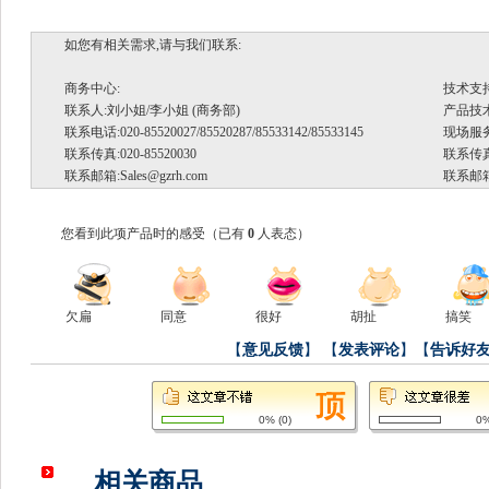
如您有相关需求,请与我们联系:
商务中心:
技术支
联系人:刘小姐/李小姐 (商务部)
产品技术支
联系电话:020-85520027/85520287/85533142/85533145
现场服务.
联系传真:020-85520030
联系传真:
联系邮箱:
Sales@gzrh.com
联系邮箱
您看到此项产品时的感受
（已有
0
人表态）
欠扁
同意
很好
胡扯
搞笑
【
意见反馈
】
【
发表评论
】【
告诉好
0%
(
0
)
0
相关商品