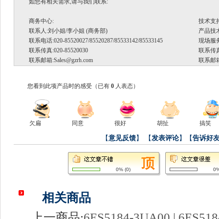
如您有相关需求,请与我们联系:
商务中心:
技术支
联系人:刘小姐/李小姐 (商务部)
产品技术支
联系电话:020-85520027/85520287/85533142/85533145
现场服务.
联系传真:020-85520030
联系传真:
联系邮箱:
Sales@gzrh.com
联系邮箱
您看到此项产品时的感受
（已有
0
人表态）
欠扁
同意
很好
胡扯
搞笑
【
意见反馈
】
【
发表评论
】【
告诉好
0%
(
0
)
0
相关商品
上一商品:
6ES5184-3UA00 | 6ES51