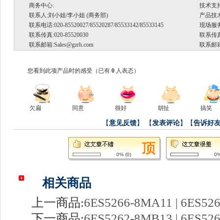
商务中心:
技术支
联系人:刘小姐/李小姐 (商务部)
产品技术支
联系电话:020-85520027/85520287/85533142/85533145
现场服务.
联系传真:020-85520030
联系传真:
联系邮箱:
Sales@gzrh.com
联系邮箱
您看到此项产品时的感受
（已有
0
人表态）
欠扁
同意
很好
胡扯
搞笑
【
意见反馈
】
【
发表评论
】【
告诉好
0%
(
0
)
0
相关商品
上一商品:
6ES5266-8MA11 | 6ES52
下一商品:
6ES5262-8MB13 | 6ES52