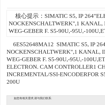
核心提示：SIMATIC S5, IP 264"EL
NOCKENSCHALTWERK",1 KANAL, I
WEG-GEBER F. S5-90U,-95U,-100U,E
6ES52648MA12 SIMATIC S5, IP 2
NOCKENSCHALTWERK",1 KANAL, I
WEG-GEBER F. S5-90U,-95U,-100U,ET
ELECTRON. CAM CONTROLLER1 C
INCREMENTAL/SSI-ENCODERFOR S5-
200U
如您有相关需求,请与我们联系: