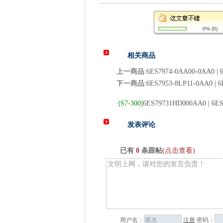
0%
(
0
)
相关商品
上一商品:
6ES7974-0AA00-0AA0 |
下一商品:
6ES7953-8LP11-0AA0 | 
S7-300
6ES79731HD000AA0 | 6E
·
[
]
发表评论
已有
0
条跟帖
(点击查看)
用户名：
注册
密码：