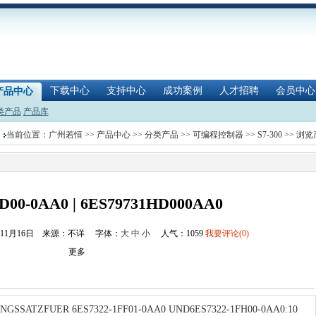
下载中心
支持中心
成功案例
人才招聘
会员中心
产品中心
类产品
产品库
当前位置：
广州若恒
>>
产品中心
>>
分类产品
>>
可编程控制器
>>
S7-300
>> 浏
D00-0AA0 | 6ES79731HD000AA0
年11月16日 来源：不详
字体：
大
中
小
人气：
1059
我要评论(0)
更多
SSATZFUER 6ES7322-1FF01-0AA0 UND6ES7322-1FH00-0AA0:10