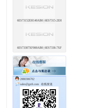
6ES73152EH140AB0 | 6ES7315-2EH
6ES73387XF000AB0 | 6ES7338-7XF
2880306702
sales@gzrh.com
在线发送