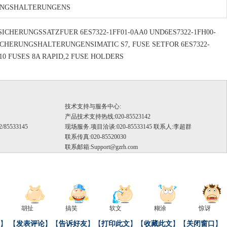
RUNGSHALTERUNGENS
 SICHERUNGSSATZFUER 6ES7322-1FF01-0AA0 UND6ES7322-1FH00-
SICHERUNGSHALTERUNGENSIMATIC S7, FUSE SETFOR 6ES7322-
:10 FUSES 8A RAPID,2 FUSE HOLDERS
技术支持与服务中心:
产品技术支持热线:020-85523142
/85533145
现场服务.项目洽谈:020-85533145 联系人:李超群
联系传真:020-85520030
联系邮箱:
Support@gzrh.com
）
胡扯
搞笑
软文
糊涂
惊讶
】
【
发表评论
】【
告诉好友
】【
打印此文
】【
收藏此文
】【
关闭窗口
】