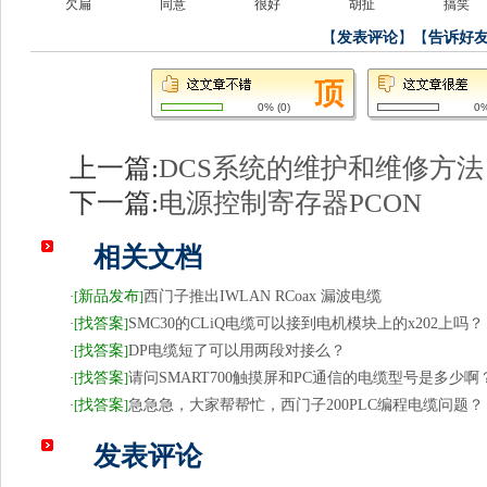
欠扁
同意
很好
胡扯
搞笑
【
发表评论
】【
告诉好
0%
(
0
)
0
上一篇:
DCS系统的维护和维修方法
下一篇:
电源控制寄存器PCON
相关文档
新品发布
西门子推出IWLAN RCoax 漏波电缆
·
[
]
找答案
SMC30的CLiQ电缆可以接到电机模块上的x202上吗？
·
[
]
找答案
DP电缆短了可以用两段对接么？
·
[
]
找答案
请问SMART700触摸屏和PC通信的电缆型号是多少啊
·
[
]
找答案
急急急，大家帮帮忙，西门子200PLC编程电缆问题？
·
[
]
发表评论