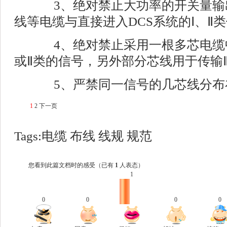
3、绝对禁止大功率的开关量输
线等电缆与直接进入DCS系统的Ⅰ、Ⅱ
4、绝对禁止采用一根多芯电缆中
或Ⅱ类的信号，另外部分芯线用于传输
5、严禁同一信号的几芯线分布
1
2
下一页
Tags:
电缆
布线
线规
规范
您看到此篇文档时的感受
（已有
1
人表态）
1
0
0
0
0