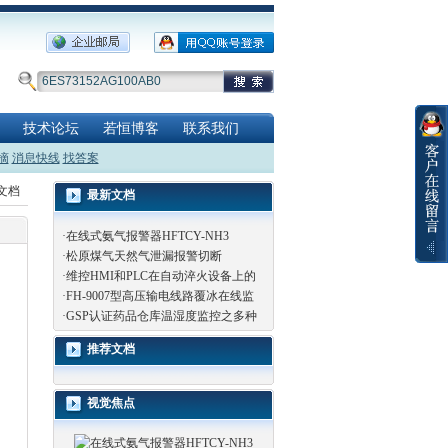
技术论坛
若恒博客
联系我们
摘
消息快线
找答案
览文档
最新文档
·
在线式氨气报警器HFTCY-NH3
·
松原煤气天然气泄漏报警切断
·
维控HMI和PLC在自动淬火设备上的
·
FH-9007型高压输电线路覆冰在线监
·
GSP认证药品仓库温湿度监控之多种
推荐文档
视觉焦点