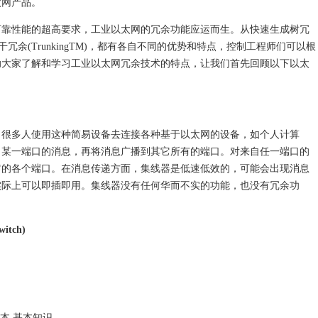
太网产品。
性能的超高要求，工业以太网的冗余功能应运而生。从快速生成树冗
M)到主干冗余(TrunkingTM)，都有各自不同的优势和特点，控制工程师们可以根
助大家了解和学习工业以太网冗余技术的特点，让我们首先回顾以下以太
多人使用这种简易设备去连接各种基于以太网的设备，如个人计算
自某一端口的消息，再将消息广播到其它所有的端口。对来自任一端口的
它的各个端口。在消息传递方面，集线器是低速低效的，可能会出现消息
实际上可以即插即用。集线器没有任何华而不实的功能，也没有冗余功
tch)
本
基本知识