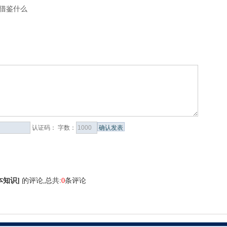
业借鉴什么
认证码：
字数：
本知识
]
的评论,总共:
0
条评论