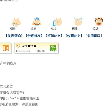
）
胡扯
搞笑
软文
糊涂
惊讶
【
发表评论
】【
告诉好友
】【
打印此文
】【
收藏此文
】【
关闭窗口
】
0%
(
0
)
产中的应用
1.0通过
工作组会议成功举行
增长6%-7% 重推智能制造
标准质量规划，铸质量强国