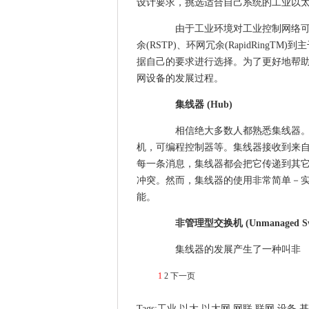
设计要求，挑选适合自己系统的工业以
由于工业环境对工业控制网络可靠
余(RSTP)、环网冗余(RapidRingT
据自己的要求进行选择。为了更好地帮
网设备的发展过程。
集线器 (Hub)
相信绝大多数人都熟悉集线器。很
机，可编程控制器等。集线器接收到来
每一条消息，集线器都会把它传递到其
冲突。然而，集线器的使用非常简单－
能。
非管理型交换机 (Unmanaged Swi
集线器的发展产生了一种叫非
1
2
下一页
Tags:
工业
以太
以太网
网联
联网
设备
基