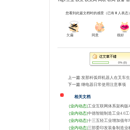
您看到此篇文档时的感受
（已有
0
人表态
欠扁
同意
很好
0%
(
0
)
上一篇:
发那科弧焊机器人在叉车生
下一篇:
继电器日常使用注意事项
相关文档
业内动态
工业互联网体系架构版本
·
[
]
业内动态
中德智能制造工业4.0
·
[
]
业内动态
十三五轻工业增加值年均
·
[
]
业内动态
三部委印发装备制造业
·
[
]