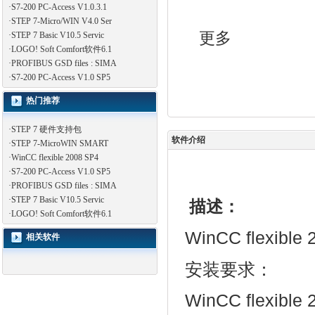
·
S7-200 PC-Access V1.0.3.1
·
STEP 7-Micro/WIN V4.0 Ser
更多
·
STEP 7 Basic V10.5 Servic
·
LOGO! Soft Comfort软件6.1
·
PROFIBUS GSD files : SIMA
·
S7-200 PC-Access V1.0 SP5
热门推荐
·
STEP 7 硬件支持包
软件介绍
·
STEP 7-MicroWIN SMART
·
WinCC flexible 2008 SP4
·
S7-200 PC-Access V1.0 SP5
·
PROFIBUS GSD files : SIMA
·
STEP 7 Basic V10.5 Servic
描述：
·
LOGO! Soft Comfort软件6.1
WinCC flexibl
相关软件
安装要求：
WinCC
flexible