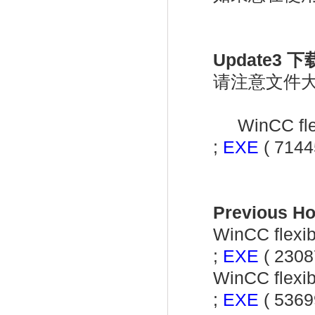
Update3 下
请注意文件
WinCC fl
;
EXE
( 7144
Previous Ho
WinCC flexi
;
EXE
( 2308
WinCC flexi
;
EXE
( 5369