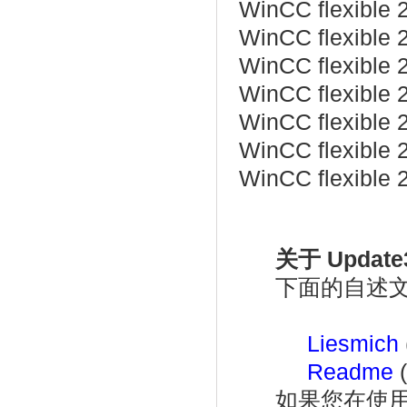
WinCC
flexible
WinCC
flexible
WinCC
flexible
WinCC
flexible
WinCC
flexible
WinCC
flexible
WinCC
flexible
关于 Updat
下面的自述文
Liesmich
Readme
(
如果您在使用