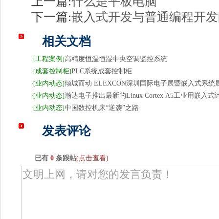
上一篇:
什么是平板电脑
下一篇:
嵌入式开发与普通编程开发
相关文档
工程案例
高精度恒温恒湿中央空调监控系统
·
[
]
成套控制柜
PLC系统成套控制柜
·
[
]
业内动态
倾城而动 ELEXCON深圳国际电子展暨嵌入式系统
·
[
]
业内动态
瀚达电子推出最新的Linux Cortex A5工业用嵌入
·
[
]
业内动态
中国数控机床“逆袭”之路
·
[
]
发表评论
已有
0
条跟帖
(点击查看)