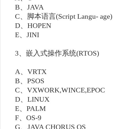
B、JAVA
C、脚本语言(Script Langu- age)
D、HOPEN
E、JINI
3、嵌入式操作系统(RTOS)
A、VRTX
B、PSOS
C、VXWORK,WINCE,EPOC
D、LINUX
E、PALM
F、OS-9
G、JAVA CHORUS OS