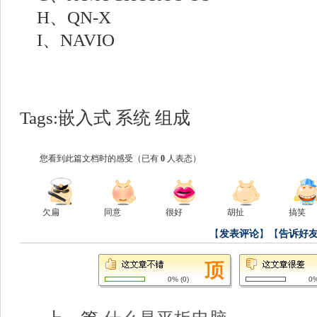
H、QN-X
I、NAVIO
Tags:
嵌入式
系统
组成
您看到此篇文档时的感受
（已有
0
人表态）
欠扁
同意
很好
胡扯
搞笑
【
发表评论
】【
告诉好
0%
(
0
)
0