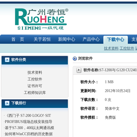
首 页
关于若恒
新闻中心
产品中心
支
下载中心
技术资料
工控软件
浏览软件
软件分类
软件名称:
S7-1200与 G120 
技术资料
工控软件
软件大小：
1 MB
证书许可
更新时间:
2012年10月24日
工程师知识库
下载次数：
0 次
下载排行
软件语言：
简体中文
·
《西门子 S7-200·LOGO!·SIT
软件授权：
免费版
·
PROFIBUS现场总线安装指导
·
基于S7-300，400以太网通讯模
·
如何将WinCC归档的历史数据