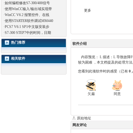
·
如何编程修改S7-300/400信号
·
使用WinCC输入/输出域实现带
更多
·
WinCC V6.2 报警控件、在线
·
使用STARTER软件调试MM440
·
PCS7 V6.1 SP1中文版安装步
·
S7-300 STEP7中的时间，日期
热门推荐
软件介绍
内容预览： L 描述：L 导致故
相关软件
较为困难 ，本文档提及的处理方法只是
您看到此项软件时的感受
（已有
0
欠扁
同意
原始地址
网友评论