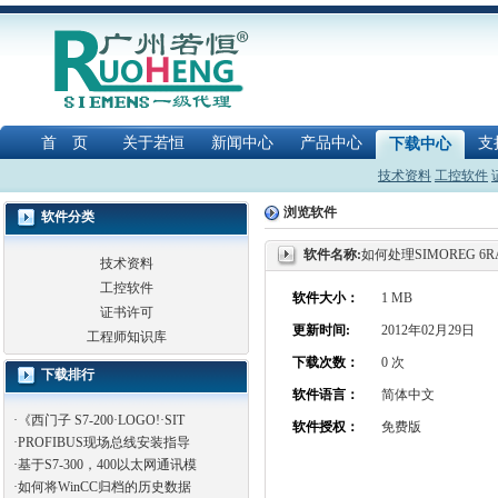
首 页
关于若恒
新闻中心
产品中心
支
下载中心
技术资料
工控软件
浏览软件
软件分类
软件名称:
如何处理SIMOREG 6R
技术资料
工控软件
软件大小：
1 MB
证书许可
更新时间:
2012年02月29日
工程师知识库
下载次数：
0 次
下载排行
软件语言：
简体中文
·
《西门子 S7-200·LOGO!·SIT
软件授权：
免费版
·
PROFIBUS现场总线安装指导
·
基于S7-300，400以太网通讯模
·
如何将WinCC归档的历史数据