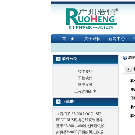
首 页
关于若恒
新闻中心
浏
软件分类
技术资料
工控软件
软
证书许可
更
工程师知识库
下
下载排行
软
·
《西门子 S7-200·LOGO!·SIT
软
·
PROFIBUS现场总线安装指导
·
基于S7-300，400以太网通讯模
·
如何将WinCC归档的历史数据