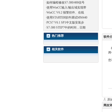
·
如何编程修改S7-300/400信号
·
使用WinCC输入/输出域实现带
·
WinCC V6.2 报警控件、在线
·
使用STARTER软件调试MM440
·
PCS7 V6.1 SP1中文版安装步
·
S7-300 STEP7中的时间，日期
热门推荐
软件
相关软件
两
您
原
网友