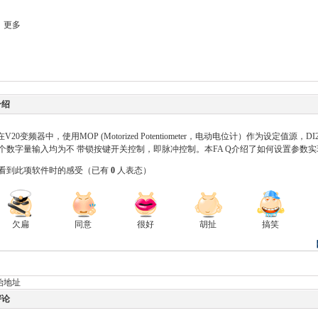
更多
介绍
在V20变频器中，使用MOP (Motorized Potentiometer，电动电位计）作为设定值
个数字量输入均为不 带锁按键开关控制，即脉冲控制。本FA Q介绍了如何设置参数实
看到此项软件时的感受
（已有
0
人表态）
欠扁
同意
很好
胡扯
搞笑
始地址
评论