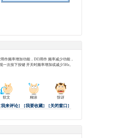
源，DI2用作频率增加功能，DI3用作 频率减少功能，
现一次按下按键 开关时频率增加或减少5Hz。
软文
糊涂
惊讶
我来评论
我要收藏
关闭窗口
【
】【
】【
】