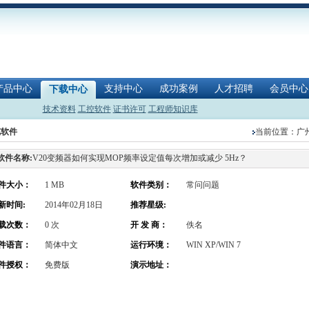
产品中心
支持中心
成功案例
人才招聘
会员中心
下载中心
技术资料
工控软件
证书许可
工程师知识库
览软件
当前位置：
广
软件名称:
V20变频器如何实现MOP频率设定值每次增加或减少 5Hz？
件大小：
1 MB
软件类别：
常问问题
新时间:
2014年02月18日
推荐星级:
载次数：
0 次
开 发 商：
佚名
件语言：
简体中文
运行环境：
WIN XP/WIN 7
件授权：
免费版
演示地址：