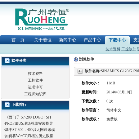
首 页
关于若恒
新闻中心
产品中心
支
下载中心
技术资料
工控软件
浏览软件
软件分类
软件名称:
SINAMICS G120/G
技术资料
工控软件
软件大小：
1 MB
证书许可
更新时间:
2014年03月19日
工程师知识库
下载次数：
0 次
下载排行
软件语言：
简体中文
·
《西门子 S7-200·LOGO!·SIT
软件授权：
免费版
·
PROFIBUS现场总线安装指导
·
基于S7-300，400以太网通讯模
·
如何将WinCC归档的历史数据