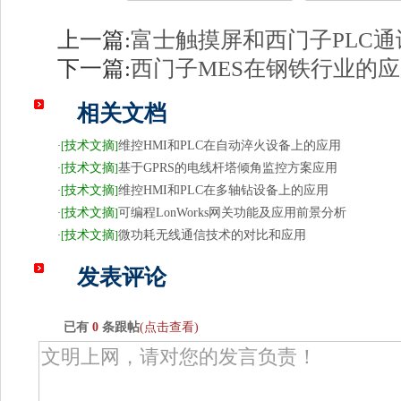
上一篇:
富士触摸屏和西门子PLC
下一篇:
西门子MES在钢铁行业的
相关文档
技术文摘
维控HMI和PLC在自动淬火设备上的应用
·
[
]
技术文摘
基于GPRS的电线杆塔倾角监控方案应用
·
[
]
技术文摘
维控HMI和PLC在多轴钻设备上的应用
·
[
]
技术文摘
可编程LonWorks网关功能及应用前景分析
·
[
]
技术文摘
微功耗无线通信技术的对比和应用
·
[
]
发表评论
已有
0
条跟帖
(点击查看)