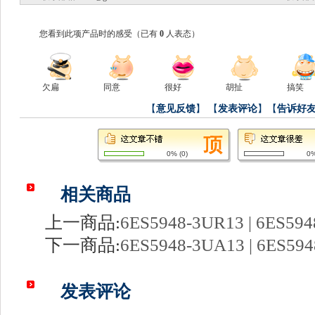
您看到此项产品时的感受
（已有
0
人表态）
欠扁
同意
很好
胡扯
搞笑
【
意见反馈
】
【
发表评论
】【
告诉好
0%
(
0
)
0
相关商品
上一商品:
6ES5948-3UR13 | 6ES59
下一商品:
6ES5948-3UA13 | 6ES59
发表评论