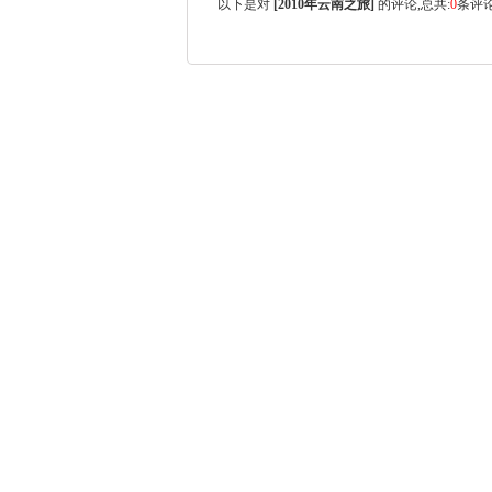
以下是对
[
2010年云南之旅
]
的评论,总共:
0
条评