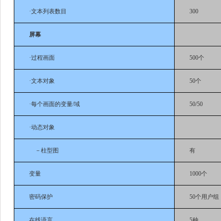
·文本列表数目
300
屏幕
·过程画面
500个
·文本对象
50个
·每个画面的变量/域
50/50
·动态对象
－柱型图
有
变量
1000个
密码保护
50个用户组
在线语言
5种