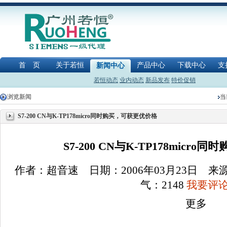
首 页
关于若恒
产品中心
下载中心
支
新闻中心
若恒动态
业内动态
新品发布
特价促销
浏览新闻
当
S7-200 CN与K-TP178micro同时购买，可获更优价格
S7-200 CN与K-TP178micr
作者：超音速 日期：2006年03月23日 
气：
2148
我要评论(
更多