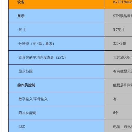
设备
K-TP178mic
显示
STN液晶
·尺寸
5.7英寸
·分辨率（宽×高，象素）
320×240
·背景光的平均亮度寿命（25℃）
大约50000
·显示范围
有有效显示区域1
操作员控制
触摸屏和附
·数字输入/字母输入
有
·附加功能键
6个
·LED
电源，通讯