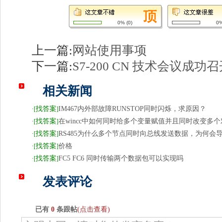
0%
(
0
)
0
上一篇:
网站使用事项
下一篇:
S7-200 CN 技术会议成功
相关新闻
找答案
IM467内外部故障RUNSTOP同时闪烁，求原因？
·
[
]
找答案
在wincc中如何同时给多个变量赋值并且同时改变多个
·
[
]
找答案
RS485为什么多个节点同时向总线发送数据，为何会
·
[
]
找答案
价格
·
[
]
找答案
FC5 FC6 同时传输两个数据包可以实现吗
·
[
]
发表评论
已有
0
条跟帖
(点击查看)