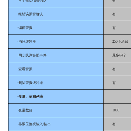
·单个错误报警确认
有
·组错误报警确认
有
·编辑警报
有
·消息缓冲器
256个消息
·同步队列警报事件
最多64个
·查看警报
有
·删除警报缓冲器
有
·变量、值和列表
·变量数目
1000
·界限值监视输入/输出
有