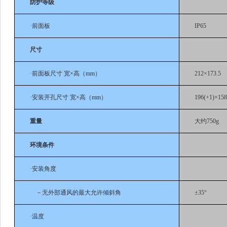
防护等级
·前面板
IP65
尺寸
·前面板尺寸 宽×高（mm）
212×173.5
·安装开孔尺寸 宽×高（mm）
196(+1)×158
重量
大约750g
环境条件
·安装角度
－无外部通风的最大允许倾斜角
±35°
·温度