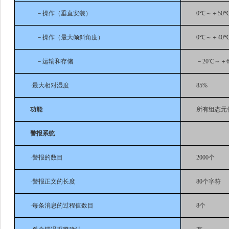
－操作（垂直安装）
0℃～＋50
－操作（最大倾斜角度）
0℃～＋40
－运输和存储
－20℃～＋6
·最大相对湿度
85%
功能
所有组态元
警报系统
·警报的数目
2000个
·警报正文的长度
80个字符
·每条消息的过程值数目
8个