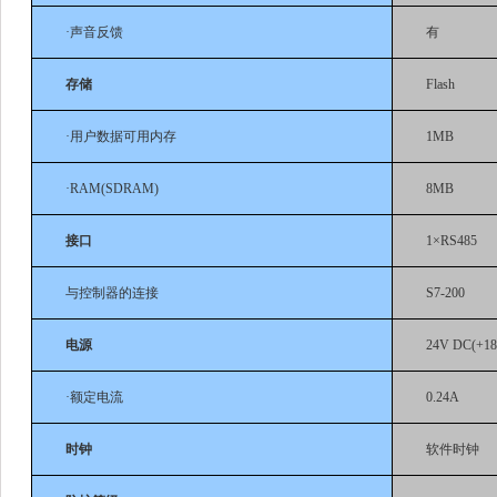
·声音反馈
有
存储
Flash
·用户数据可用内存
1MB
·RAM(SDRAM)
8MB
接口
1×RS485
与控制器的连接
S7-200
电源
24V DC(+1
·额定电流
0.24A
时钟
软件时钟