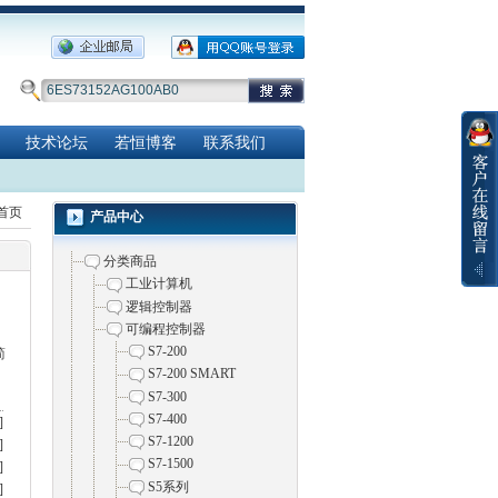
技术论坛
若恒博客
联系我们
道首页
产品中心
分类商品
工业计算机
逻辑控制器
可编程控制器
S7-200
简
S7-200 SMART
S7-300
S7-400
]
S7-1200
]
S7-1500
]
S5系列
]