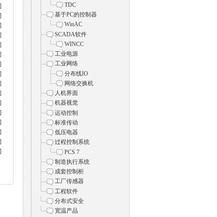
TDC
]
基于PC的控制器
]
WinAC
]
SCADA软件
]
WINCC
]
工业电源
]
工业网络
]
分布线IO
]
网络交换机
]
]
人机界面
]
机器视觉
]
运动控制
]
标准传动
]
低压电器
]
过程控制系统
]
PCS 7
制造执行系统
成套控制柜
工厂传感器
工程软件
分布式安全
宽温产品