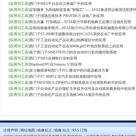
·
[
应用与工具
]
西门子MES平台在武汉卷烟厂中的应用
·
[
应用与工具
]
定制服务 为高端制造装备“智能芯”——SFAE推进四达集团沈阳罗
·
[
应用与工具
]
西门子现场总线技术 PROFIBUS 在电厂的应用
·
[
应用与工具
]
联合共赢 打造精品—SFAE助力华新机电树立起重行业领先优势
·
[
应用与工具
]
定制创新服务模式—SFAE助力中山市松德包装机械股份有限公司
·
[
应用与工具
]
西门子S7-200和无线数传电台的SCADA系统在水厂中的应用
·
[
应用与工具
]
西门子工业自动化产品在唐山热网项目中的应用
·
[
应用与工具
]
西门子工业自动化产品在6000Kgh打叶线控制系统上的应用
·
[
应用与工具
]
基于西门子SIMOTION D的全自动封口机伺服控制系统
·
[
应用与工具
]
西门子MES在钢铁行业的应用
·
[
应用与工具
]
MatrikonOPC在Siemens S7的应用
·
[
应用与工具
]
富士触摸屏和西门子PLC通讯中的问题及解决方案
·
[
应用与工具
]
西门子S7-300PLC在汽车发动机装配线中应用
·
[
应用与工具
]
基于PROFIBUS-DP的PLC控制系统在斗轮堆取料机中的应用
·
[
应用与工具
]
西门子自动化产品在煤矿主井提升信号及自动装卸载系统中的应用
·
[
应用与工具
]
西门子自动化产品在北京地铁5#BAS项目中的应用
法律声明
|
网站地图
|
镜像站点
|
镜像 站点
|
RSS 订阅