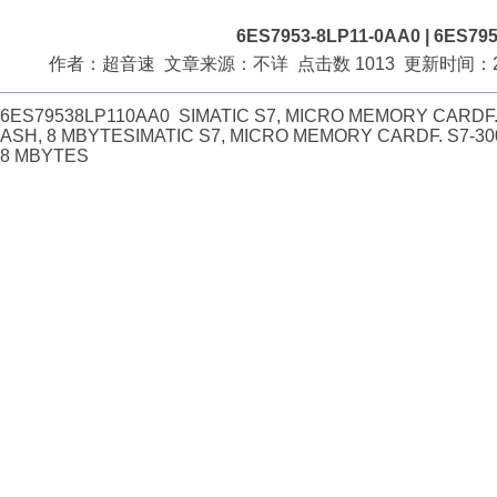
6ES7953-8LP11-0AA0 | 6ES79
作者：超音速 文章来源：不详 点击数 1013 更新时间：2009
6ES79538LP110AA0 SIMATIC S7, MICRO MEMORY CARDF. S
ASH, 8 MBYTESIMATIC S7, MICRO MEMORY CARDF. S7-300
8 MBYTES