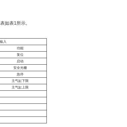
配表如表1所示。
输入
功能
复位
启动
安全光栅
急停
主气缸下限
主气缸上限