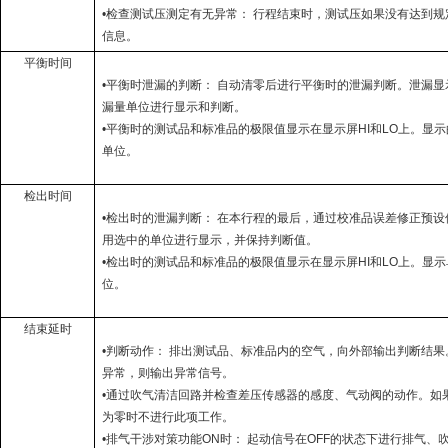
•
检查测试压测定有无异常： 行程结束时，测试压如果没有达到规
信息。
平衡时间
•
平衡时泄漏的判断： 自动清零后进行平衡时的泄漏判断。泄漏显
漏量单位进行显示和判断。
•
平衡时的测试品和标准品的极限值显示在显示屏
HI
和
LO
上。显示
单位。
检出时间
•
检出时的泄漏判断： 在本行程的最后，通过校准品误差修正预设
用选中的单位进行显示，并保持判断值。
•
检出时的测试品和标准品的极限值显示在显示屏
HI
和
LO
上。显示
位。
结束延时
•
判断动作： 排出测试品、标准品内的空气，向外部输出判断结果
异常，则输出异常信号。
•
通过吹气清洁回路并检查差压传感器的感度、气动阀的动作。如
为零时不进行此项工作。
•
排气干涉对策功能
ON
时： 起动信号在
OFF
的状态下进行排气、