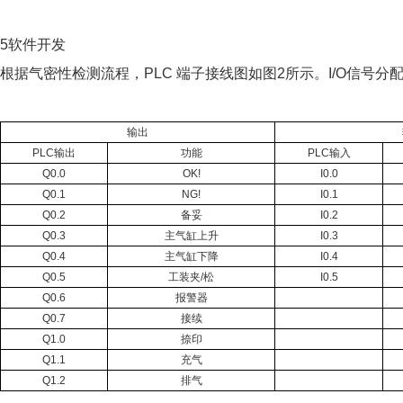
5软件开发
根据气密性检测流程，PLC 端子接线图如图2所示。I/O信号分
输出
PLC
输出
功能
PLC
输入
Q0.0
OK!
I0.0
Q0.1
NG!
I0.1
Q0.2
备妥
I0.2
Q0.3
主气缸上升
I0.3
Q0.4
主气缸下降
I0.4
Q0.5
工装夹/松
I0.5
Q0.6
报警器
Q0.7
接续
Q1.0
捺印
Q1.1
充气
Q1.2
排气