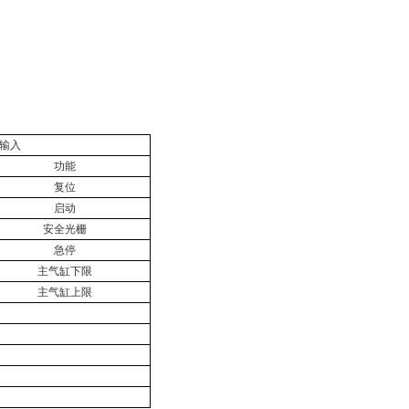
输入
功能
复位
启动
安全光栅
急停
主气缸下限
主气缸上限