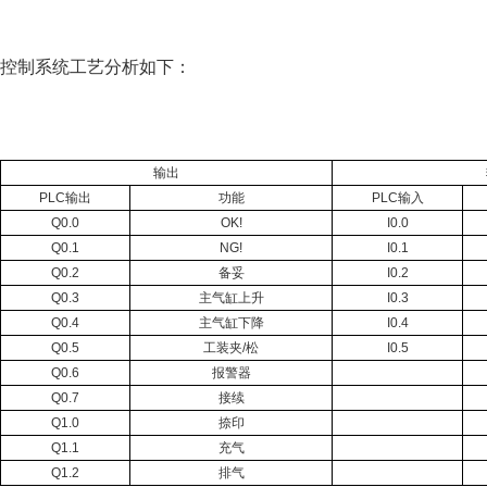
控制系统工艺分析如下：
输出
PLC
输出
功能
PLC
输入
Q0.0
OK!
I0.0
Q0.1
NG!
I0.1
Q0.2
备妥
I0.2
Q0.3
主气缸上升
I0.3
Q0.4
主气缸下降
I0.4
Q0.5
工装夹/松
I0.5
Q0.6
报警器
Q0.7
接续
Q1.0
捺印
Q1.1
充气
Q1.2
排气