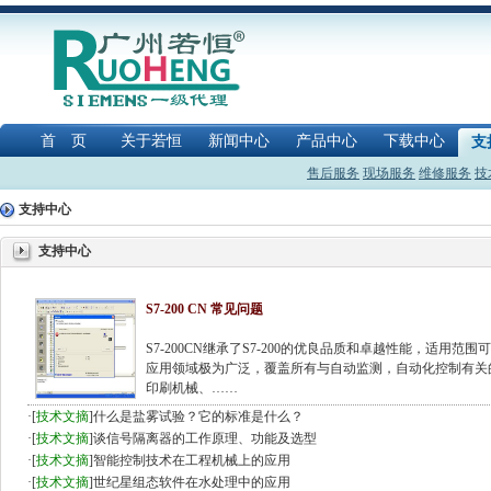
首 页
关于若恒
新闻中心
产品中心
下载中心
支
售后服务
现场服务
维修服务
技
支持中心
支持中心
S7-200 CN 常见问题
S7-200CN继承了S7-200的优良品质和卓越性能，适
应用领域极为广泛，覆盖所有与自动监测，自动化控制有关
印刷机械、……
·
[
技术文摘
]
什么是盐雾试验？它的标准是什么？
·
[
技术文摘
]
谈信号隔离器的工作原理、功能及选型
·
[
技术文摘
]
智能控制技术在工程机械上的应用
·
[
技术文摘
]
世纪星组态软件在水处理中的应用