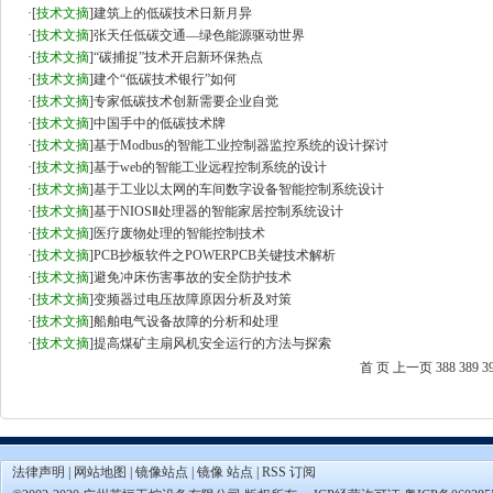
·
[
技术文摘
]
建筑上的低碳技术日新月异
·
[
技术文摘
]
张天任低碳交通—绿色能源驱动世界
·
[
技术文摘
]
“碳捕捉”技术开启新环保热点
·
[
技术文摘
]
建个“低碳技术银行”如何
·
[
技术文摘
]
专家低碳技术创新需要企业自觉
·
[
技术文摘
]
中国手中的低碳技术牌
·
[
技术文摘
]
基于Modbus的智能工业控制器监控系统的设计探讨
·
[
技术文摘
]
基于web的智能工业远程控制系统的设计
·
[
技术文摘
]
基于工业以太网的车间数字设备智能控制系统设计
·
[
技术文摘
]
基于NIOSⅡ处理器的智能家居控制系统设计
·
[
技术文摘
]
医疗废物处理的智能控制技术
·
[
技术文摘
]
PCB抄板软件之POWERPCB关键技术解析
·
[
技术文摘
]
避免冲床伤害事故的安全防护技术
·
[
技术文摘
]
变频器过电压故障原因分析及对策
·
[
技术文摘
]
船舶电气设备故障的分析和处理
·
[
技术文摘
]
提高煤矿主扇风机安全运行的方法与探索
首 页
上一页
388
389
3
法律声明
|
网站地图
|
镜像站点
|
镜像 站点
|
RSS 订阅